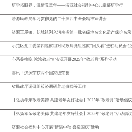
研学拓眼界，温情暖童年——济源社会福利中心儿童部研学行
济源民政局学习贯彻党的二十届四中全会精神宣讲会
济源王屋镇、轵城镇列入河南省第一批省级地名文化遗产保护名录
示范区党工委第四巡察组对民政局党组巡察“回头看”进驻动员会召
心系桑榆晚·浓浓敬老情|济源开展2025年“敬老月”系列活动
喜讯！济源荣获两个国家级荣誉
省民政厅调研组莅济调研养老殡葬等工作
【弘扬孝亲敬老美德 共建老年友好社会】2025年“敬老月”活动倡
【弘扬孝亲敬老美德 共建老年友好社会】2025年“敬老月”活动倡
济源社会福利中心开展“情满中秋 喜迎国庆”活动