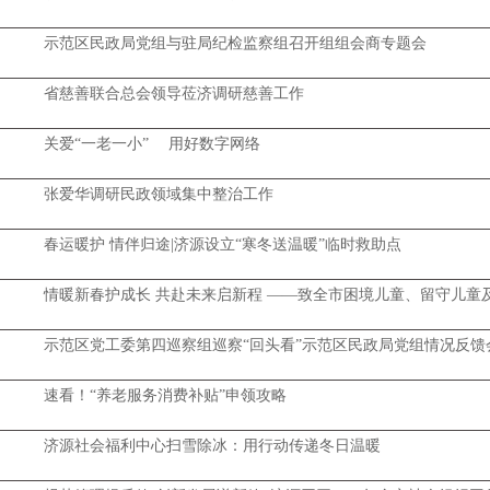
示范区民政局党组与驻局纪检监察组召开组组会商专题会
省慈善联合总会领导莅济调研慈善工作
关爱“一老一小” 用好数字网络
张爱华调研民政领域集中整治工作
春运暖护 情伴归途|济源设立“寒冬送温暖”临时救助点
情暖新春护成长 共赴未来启新程 ——致全市困境儿童、留守儿童
示范区党工委第四巡察组巡察“回头看”示范区民政局党组情况反馈
速看！“养老服务消费补贴”申领攻略
济源社会福利中心扫雪除冰：用行动传递冬日温暖