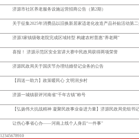
济源市社区养老服务设施运营招商公告（第2期）
关于征集2025年消费品以旧换新居家适老化改造产品补贴活动第
济源3家镇级敬老院完成区域转型 构建农村普惠“养老网”
喜报！ 济源示范区安全宣讲大赛中民政局获得两项荣誉
济源民政局关于国庆节办理结婚登记业务的公告
【四送一助力】政策暖民心 文明润乡村
济源一城镇获评河南省“千年古镇”称号
【弘扬伟大抗战精神 凝聚民政事业奋进力量】济源民政局党组书
让伤心事省心办——河南上线个人身后“一件事”
1
2
3
4
5
6
7
8
9
10