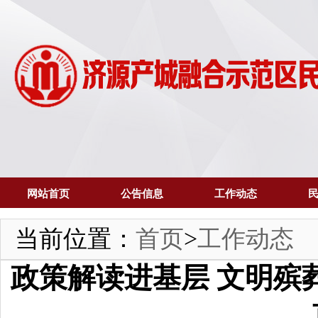
网站首页
公告信息
工作动态
当前位置：
首页
>
工作动态
政策解读进基层 文明殡