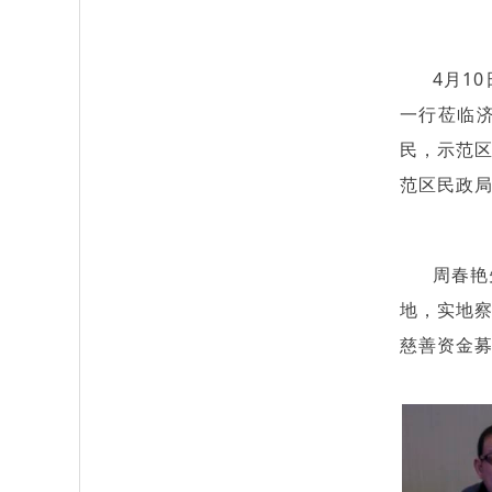
4月1
一行莅临
民，示范
范区民政
周春艳
地，实地
慈善资金