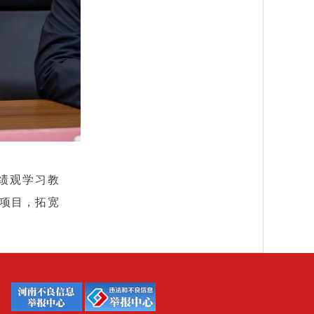
绩观学习教
项目，拓宽
5