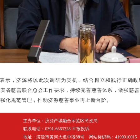
表示，济源将以此次调研为契机，结合树立和践行正确政
落实省慈善联合总会工作要求，持续完善慈善体系，做强慈善
，强化规范管理，推动济源慈善事业再上新台阶。
主办单位：济源产城融合示范区民政局
联系电话：0391-6663328
举报投诉
地址：济源市黄河大道中段88号 网站标识码：419001001