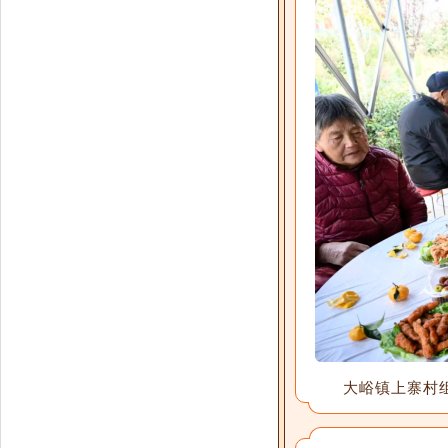
大峪镇上寨村组