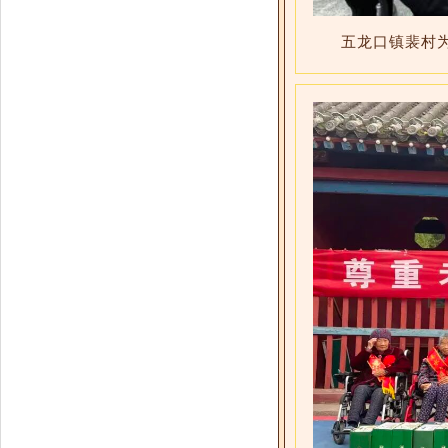
五龙口镇裴村