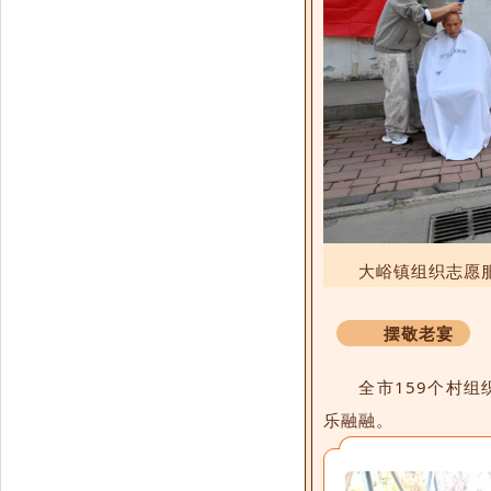
大峪镇组织志愿
摆敬老宴
全市159个村组
乐融融。