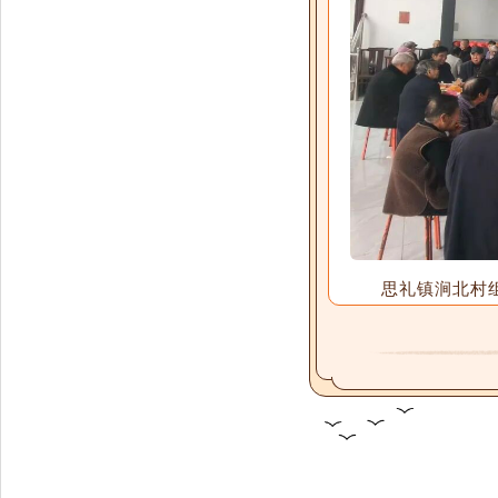
思礼镇涧北村