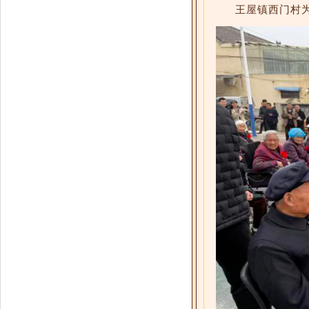
王屋镇西门村