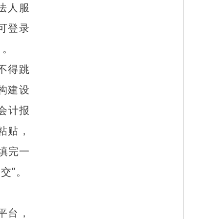
法人服
可登录
》。
不得跳
构建设
会计报
粘贴，
填完一
交”。
平台，