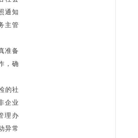
照通知
务主管
真准备
作，确
检的社
非企业
管理办
动异常