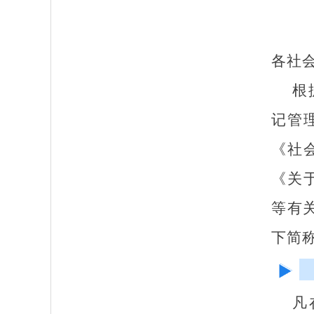
各社
根
记管
《社
《关
等有
下简
凡