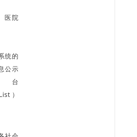
、医院
系统的
息公示
台
wList）
各社会