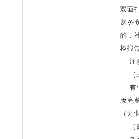
双面
财务
的，
检报
注
（
有
版完
（无
（