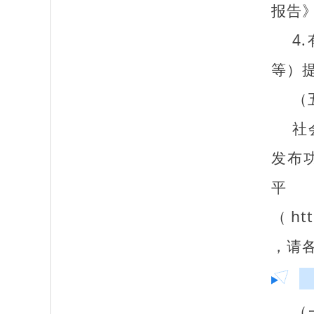
报告
4
等）
（
社
发布
（http
，请
（