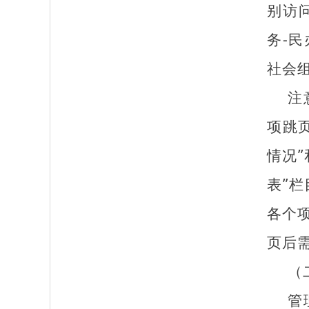
别访
务-
社会
注
项跳
情况
表”
各个
页后需
（
管