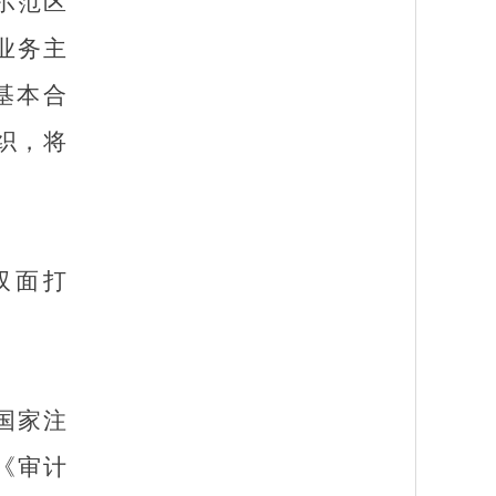
示范区
业务主
基本合
织，将
双面打
在国家注
《审计