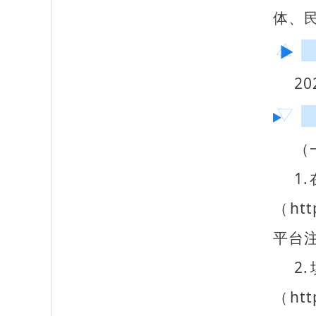
体、
2
（
1
（ht
平台
2
（ht