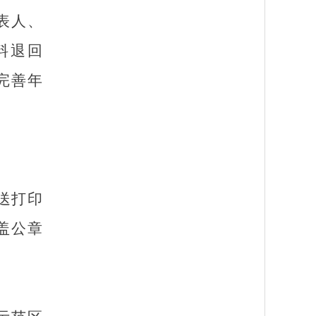
表人、
料退回
完善年
送打印
盖公章