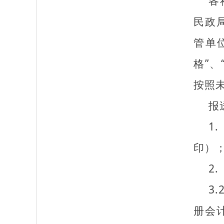
各
民政
管单
格”
按照
报
1
印）
2
3
册会