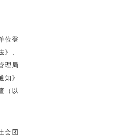
单位登
法》、
管理局
通知》
查（以
社会团