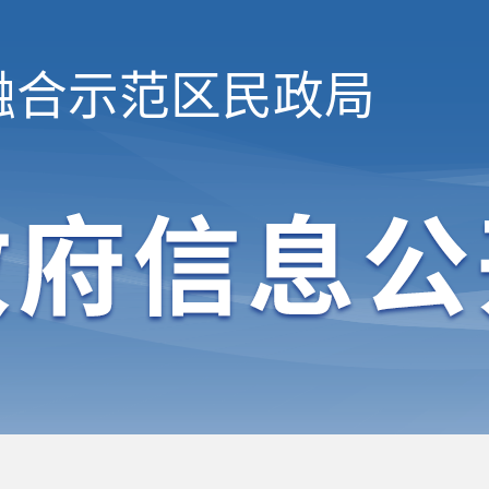
融合示范区
民政局