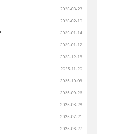
2026-03-23
2026-02-10
况
2026-01-14
2026-01-12
2025-12-18
2025-11-20
2025-10-09
2025-09-26
2025-08-28
2025-07-21
2025-06-27