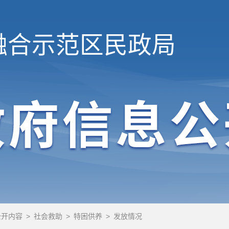
融合示范区
民政局
公开内容
>
社会救助
>
特困供养
>
发放情况