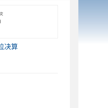
灾
日
位决算