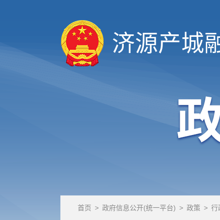
济源产城
首页
>
政府信息公开(统一平台)
>
政策
>
行