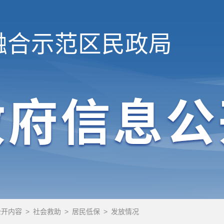
融合示范区
民政局
公开内容
>
社会救助
>
居民低保
>
发放情况